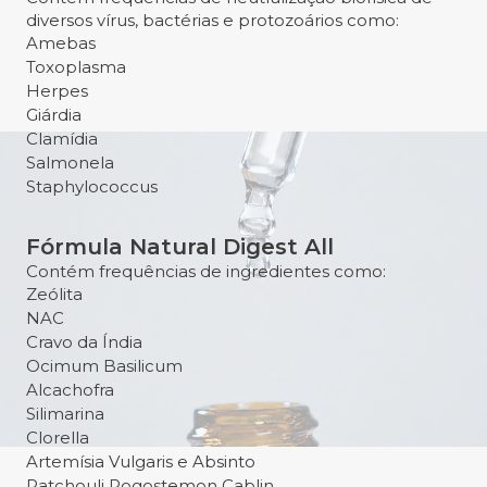
diversos vírus, bactérias e protozoários como:
Amebas
Toxoplasma
Herpes
Giárdia
Clamídia
Salmonela
Staphylococcus
Fórmula Natural Digest All
Contém frequências de ingredientes como:
Zeólita
NAC
Cravo da Índia
Ocimum Basilicum
Alcachofra
Silimarina
Clorella
Artemísia Vulgaris e Absinto
Patchouli Pogostemon Cablin