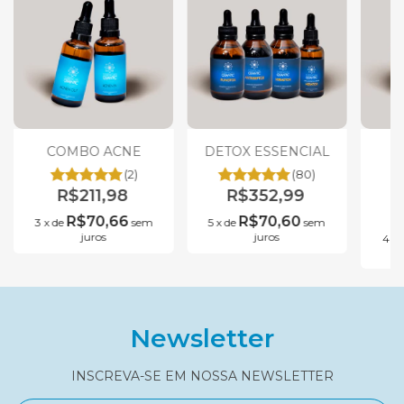
COMBO ACNE
DETOX ESSENCIAL
C
(2)
(80)
R$211,98
R$352,99
R$70,66
R$70,60
3
x
de
sem
5
x
de
sem
juros
juros
4
x
Newsletter
INSCREVA-SE EM NOSSA NEWSLETTER